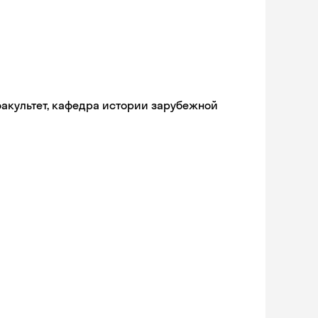
факультет, кафедра истории зарубежной
Skyeng Chat
online