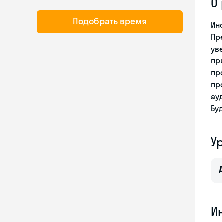
О
Подобрать время
Ин
Пр
ув
пр
пр
пр
ау
Бу
У
И