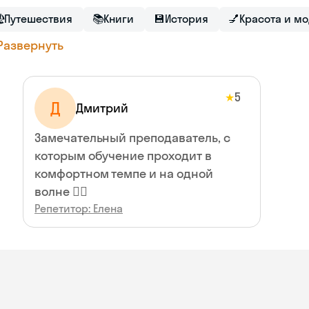

Путешествия
📚
Книги
💾
История
💅
Красота и м
Развернуть
5
★
Д
Дмитрий
Замечательный преподаватель, с
которым обучение проходит в
комфортном темпе и на одной
волне 🏄‍♂️
Репетитор: Елена