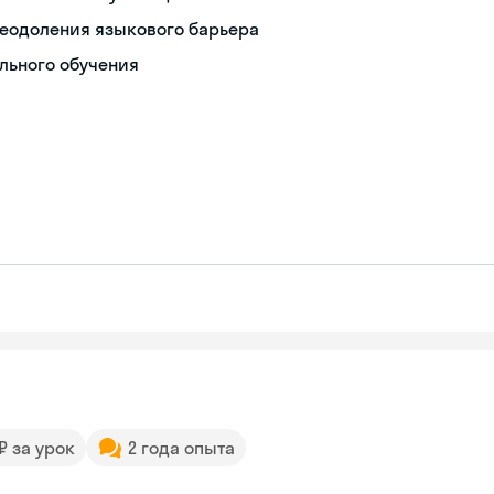
еодоления языкового барьера
льного обучения
 ₽ за урок
2 года опыта