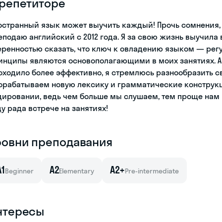
 репетиторе
остранный язык может выучить каждый! Прочь сомнения, 
еподаю английский с 2012 года. Я за свою жизнь выучила
еренностью сказать, что ключ к овладению языком — регу
инципы являются основополагающими в моих занятиях. А
оходило более эффективно, я стремлюсь разнообразить с
орабатываем новую лексику и грамматические конструкц
дировании, ведь чем больше мы слушаем, тем проще нам 
ду рада встрече на занятиях!
ровни преподавания
A1
A2
A2+
Beginner
Elementary
Pre-intermediate
нтересы