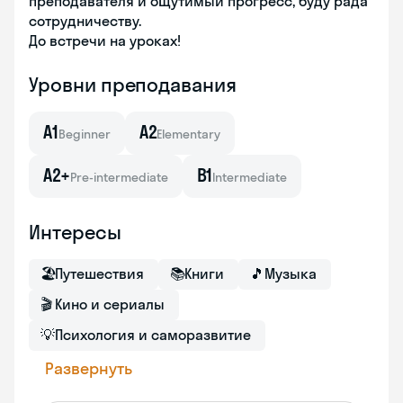
преподавателя и ощутимый прогресс, буду рада
сотрудничеству.
До встречи на уроках!
Уровни преподавания
A1
A2
Beginner
Elementary
A2+
B1
Pre-intermediate
Intermediate
Интересы
🏖
Путешествия
📚
Книги
🎵
Музыка
🎬
Кино и сериалы
💡
Психология и саморазвитие
Развернуть