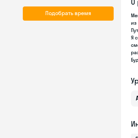
О
Подобрать время
Ме
из
Пу
Я 
см
ра
Бу
У
И