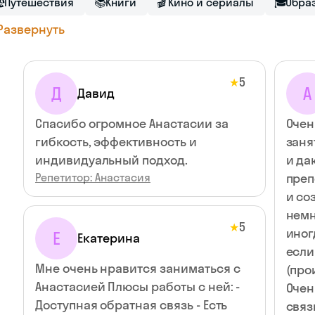

Путешествия
📚
Книги
🎬
Кино и сериалы
🎓
Обра
Развернуть
5
★
Д
А
Давид
Спасибо огромное Анастасии за
Очен
гибкость, эффективность и
заня
индивидуальный подход.
и д
Репетитор: Анастасия
преп
и созв
немн
5
★
иног
Е
Екатерина
если
Мне очень нравится заниматься с
(про
Анастасией Плюсы работы с ней: -
Очен
Доступная обратная связь - Есть
связ