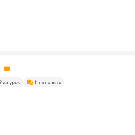
я
 ₽ за урок
11 лет опыта