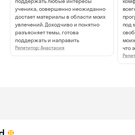
поддержать любые интересы
комф
ученика, совершенно неожиданно
всег
достает материалы в области моих
прог
увлечений. Доходчиво и понятно
под 
разъясняет темы, готова
своб
поддержать и направить
моих
Репетитор: Анастасия
что 
Репет
d