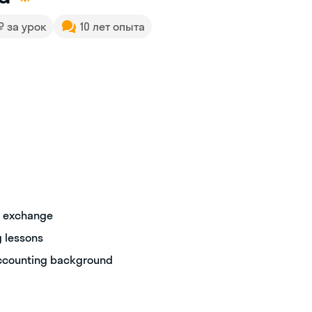
 ₽ за урок
10 лет опыта
al exchange
 lessons
accounting background