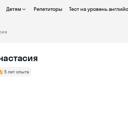
Детям
Репетиторы
Тест на уровень англий
сия
настасия
5 лет опыта