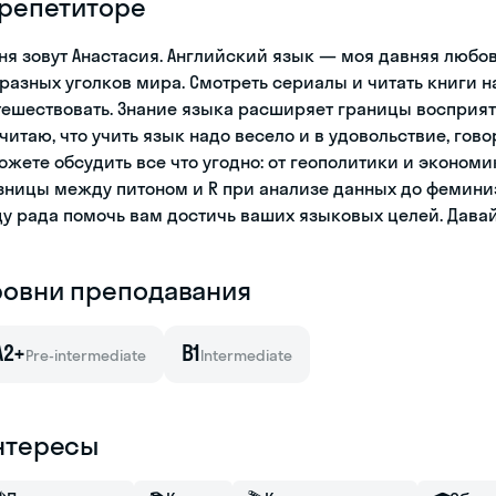
 репетиторе
ня зовут Анастасия. Английский язык — моя давняя любо
 разных уголков мира. Смотреть сериалы и читать книги 
тешествовать. Знание языка расширяет границы восприят
считаю, что учить язык надо весело и в удовольствие, гов
ожете обсудить все что угодно: от геополитики и экономи
зницы между питоном и R при анализе данных до фемини
ду рада помочь вам достичь ваших языковых целей. Давай
ровни преподавания
A2+
B1
Pre-intermediate
Intermediate
нтересы