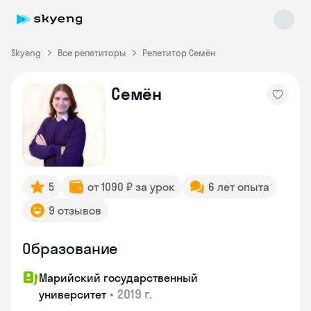
Skyeng
Все репетиторы
Репетитор Семён
Семён
Skyeng Chat
online
5
от 1090 ₽ за урок
6 лет опыта
9 отзывов
Образование
Марийский государственный
•
2019 г.
университет