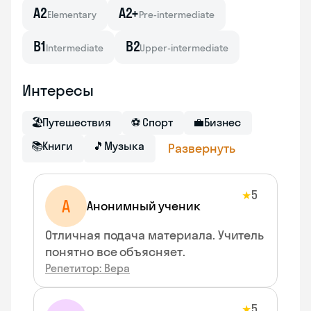
A2
A2+
Elementary
Pre-intermediate
B1
B2
Intermediate
Upper-intermediate
Интересы
🏖
Путешествия
⚽
Спорт
💼
Бизнес
📚
Книги
🎵
Музыка
Развернуть
5
★
А
Анонимный ученик
Отличная подача материала. Учитель
понятно все объясняет.
Репетитор: Вера
5
★