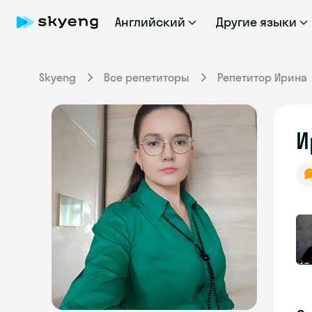
Английский
Другие языки
Skyeng
Все репетиторы
Репетитор Ирина
И