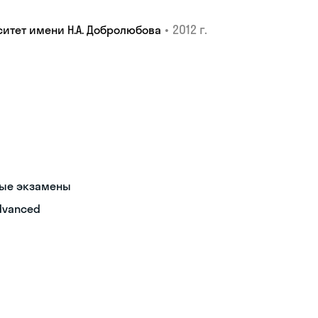
•
2012 г.
итет имени Н.А. Добролюбова
ные экзамены
dvanced