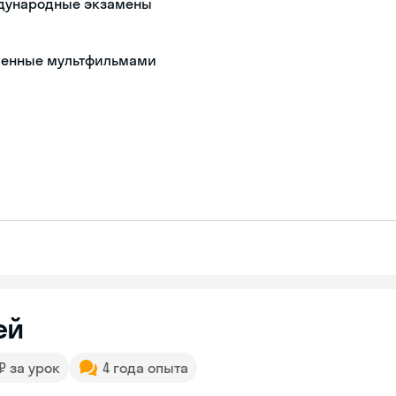
ждународные экзамены
вленные мультфильмами
ей
 ₽ за урок
4 года опыта