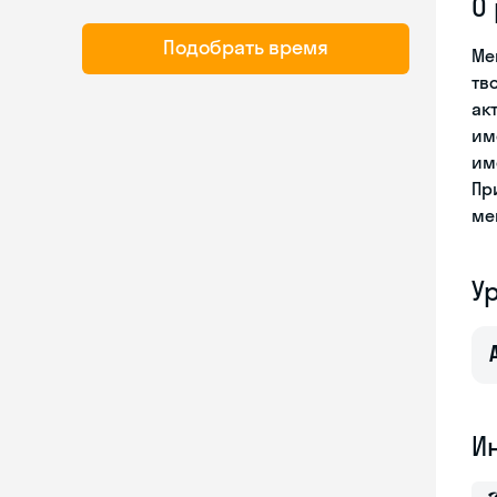
О
Подобрать время
Ме
тв
ак
им
им
Пр
ме
У
И