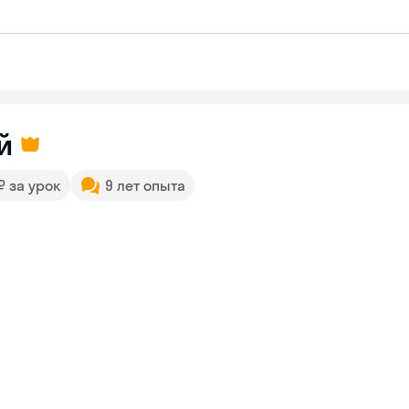
й
 ₽ за урок
9 лет опыта