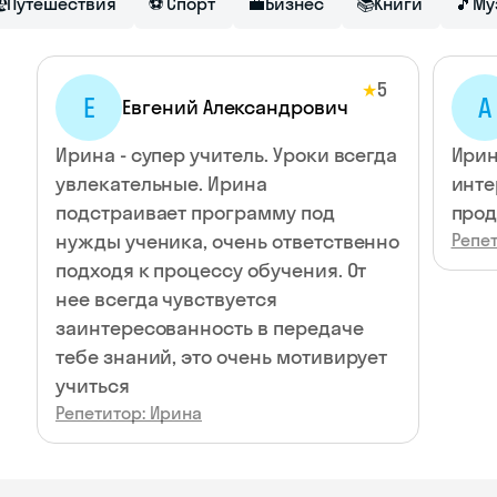

Путешествия
⚽
Спорт
💼
Бизнес
📚
Книги
🎵
Му
5
★
Е
А
Евгений Александрович
Ирина - супер учитель. Уроки всегда
Ирин
увлекательные. Ирина
инте
подстраивает программу под
прод
нужды ученика, очень ответственно
Репет
подходя к процессу обучения. От
нее всегда чувствуется
заинтересованность в передаче
тебе знаний, это очень мотивирует
учиться
Репетитор: Ирина