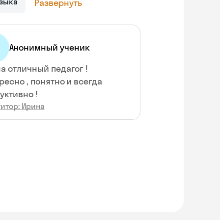
зыка
Развернуть
Анонимный ученик
а отличный педагог !
ресно , понятно и всегда
уктивно !
итор: Ирина