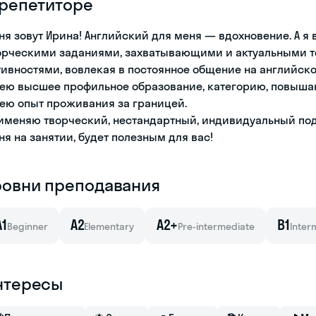
 репетиторе
ня зовут Ирина! Английский для меня — вдохновение. А я
орческими заданиями, захватывающими и актуальными т
тивностями, вовлекая в постоянное общение на английско
ею высшее профильное образование, категорию, повыша
ею опыт проживания за границей.
именяю творческий, нестандартный, индивидуальный под
ня на занятии, будет полезным для вас!
ровни преподавания
A1
A2
A2+
B1
Beginner
Elementary
Pre-intermediate
Inter
нтересы