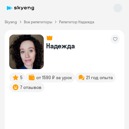
Skyeng
Все репетиторы
Репетитор Надежда
Надежда
Skyeng Chat
online
5
от 1590 ₽ за урок
21 год опыта
7 отзывов