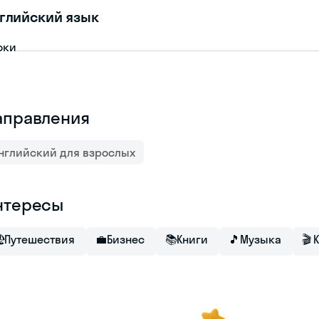
глийский язык
оки
аправления
нглийский для взрослых
нтересы

Путешествия
💼
Бизнес
📚
Книги
🎵
Музыка
🎬