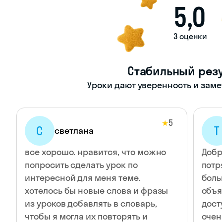
5,0
3 оценки
Стабильный резу
Уроки дают уверенность и зам
5
★
С
Т
светлана
все хорошо. нравится, что можно
Добр
попросить сделать урок по
потр
интересной для меня теме.
боль
хотелось бы новые слова и фразы
объя
из уроков добавлять в словарь,
дост
чтобы я могла их повторять и
очен