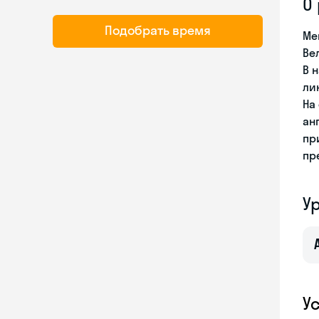
О
Подобрать время
Ме
Ве
В 
ли
На
ан
пр
пр
У
У