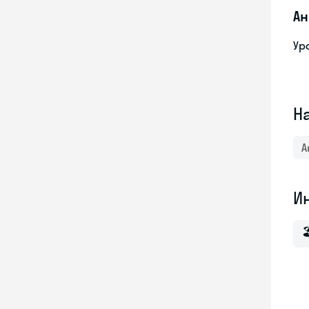
Ан
Ур
Н
А
И
