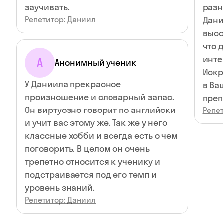
заучивать.
разн
Репетитор: Даниил
Дани
высо
что 
инте
А
Анонимный ученик
Искр
У Даниила прекрасное
в Ва
произношение и словарный запас.
преп
Он виртуозно говорит по английски
Репе
и учит вас этому же. Так же у него
классные хобби и всегда есть о чем
поговорить. В целом он очень
трепетно относится к ученику и
подстраивается под его темп и
уровень знаний.
Репетитор: Даниил