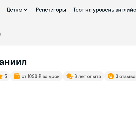
Детям
Репетиторы
Тест на уровень англий
л
аниил
5
от 1090 ₽ за урок
6 лет опыта
3 отзыва