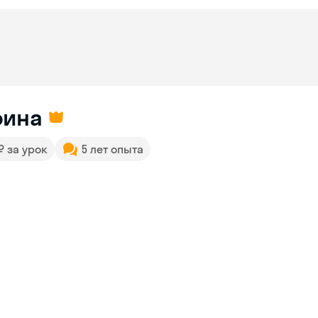
рина
 ₽ за урок
5 лет опыта