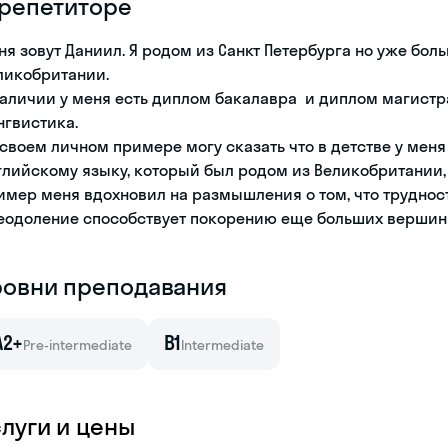
 репетиторе
ня зовут Даниил. Я родом из Санкт Петербурга но уже боль
ликобритании.
наличии у меня есть диплом бакалавра и диплом магистр
нгвистика.
 своем личном примере могу сказать что в детстве у мен
глийскому языку, который был родом из Великобритании, н
имер меня вдохновил на размышления о том, что трудност
еодоление способствует покорению еще больших вершин
ровни преподавания
A2+
B1
Pre-intermediate
Intermediate
слуги и цены