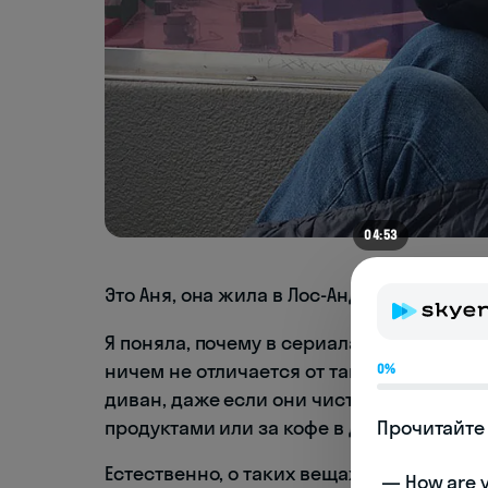
04:49
Это Аня, она жила в Лос-Анджелесе, но в
Я поняла, почему в сериалах американцы
ничем не отличается от тапочек. Хотя вс
0%
диван, даже если они чистые. А некото
продуктами или за кофе в домашних шле
Прочитайте 
Естественно, о таких вещах, как бахилы
 — How are you doing today? 
