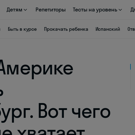
Детям
Репетиторы
Тесты на уровень
Д
я
Быть в курсе
Прокачать ребенка
Испанский
От
 Америке
ь
ург. Вот чего
е хватает