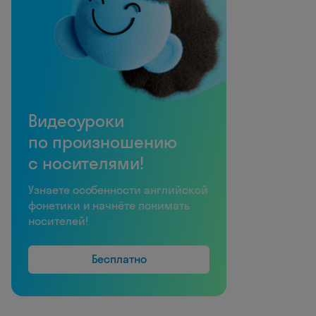
Видеоуроки
по произношению
с носителями!
Узнаете особенности английской
фонетики и начнёте понимать
носителей!
Бесплатно