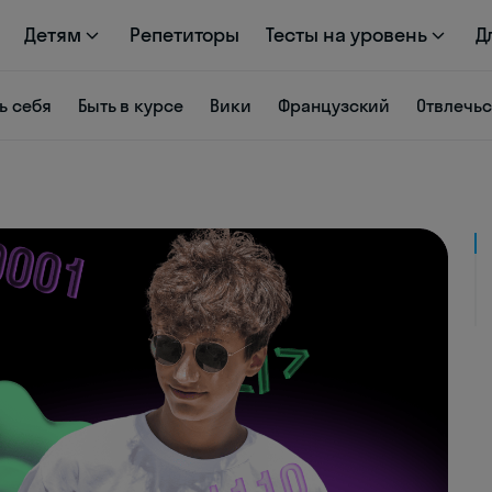
Детям
Репетиторы
Тесты на уровень
Д
ь себя
Быть в курсе
Вики
Французский
Отвлечь