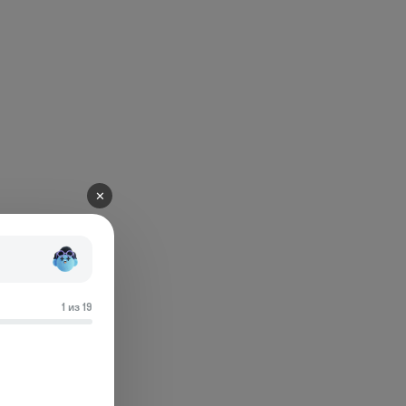
✕
1 из 19