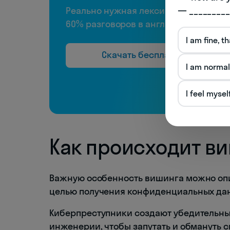
— _________
Реально нужная лексика, чтобы пон
60% разговоров в английском
I am fine, t
Скачать бесплатно
I am normal
I feel mysel
Как происходит в
Важную особенность вишинга можно опи
целью получения конфиденциальных да
Киберпреступники создают убедительны
инженерии, чтобы запутать и обмануть с