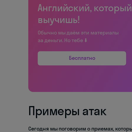
Английский, который
выучишь!
Обычно мы даём эти материалы
за деньги. Но тебе ⬇️
Бесплатно
Примеры атак
Сегодня мы поговорим о приемах, кото