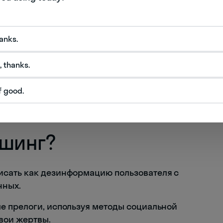
имать
hanks.
, thanks.
f good.
ишинг?
сать как дезинформацию пользователя с
нных.
е прелоги, используя методы социальной
вои жертвы.