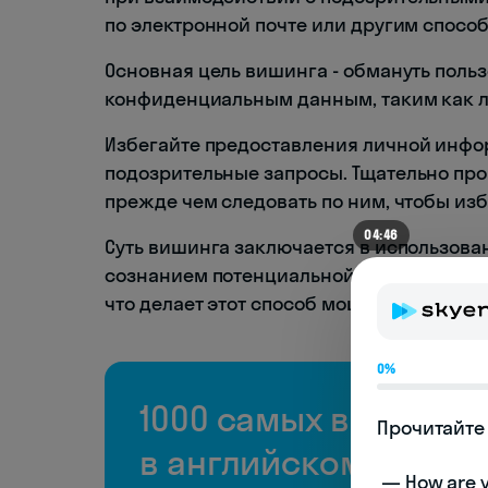
по электронной почте или другим спосо
Основная цель вишинга - обмануть польз
конфиденциальным данным, таким как л
Избегайте предоставления личной инфор
подозрительные запросы. Тщательно про
прежде чем следовать по ним, чтобы из
04:46
Суть вишинга заключается в использов
сознанием потенциальной жертвы и полу
что делает этот способ мошенничества 
0%
1000 самых важных 
Прочитайте 
в английском языке
 — How are you doing today? 
