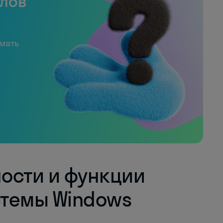
слов
имать
ости и функции
темы Windows