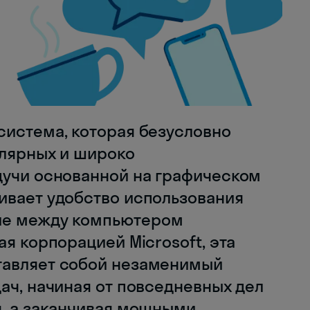
система, которая безусловно
улярных и широко
дучи основанной на графическом
ивает удобство использования
ие между компьютером
ая корпорацией Microsoft, эта
тавляет собой незаменимый
ач, начиная от повседневных дел
я, а заканчивая мощными