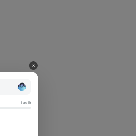
✕
1 из 19