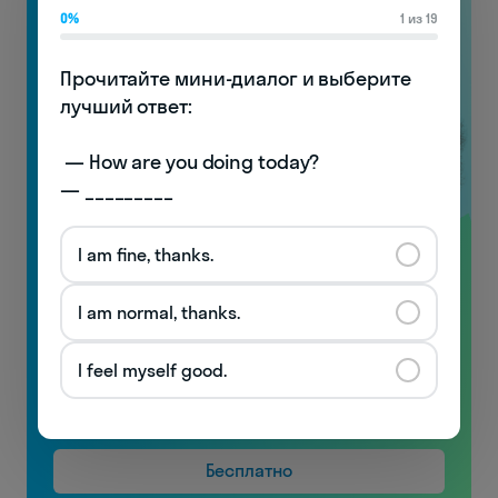
0%
1 из 19
Прочитайте мини-диалог и выберите 
лучший ответ:

 — How are you doing today? 

— _________
I am fine, thanks.
Видеоуроки
по произношению
I am normal, thanks.
с носителями!
I feel myself good.
Узнаете особенности английской фонетики
и начнёте понимать носителей!
Бесплатно