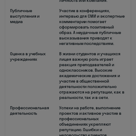
личность или компания.
Публичные
Участие в конференциях,
выступления и
интервью для СМИ и экспертные
медиа
комментарии помогает
сформировать позитивный
образ. А неудачные публичные
высказывания приводят к
негативным последствиям.
Оценка в учебных
В жизни студентов и учащихся
учреждениях
лицея важную роль играет
реакция преподавателей и
одноклассников. Высокие
академические достижения и
участие в общественной
деятельности положительно
отражаются на репутации, как в
реальности, так и в сети.
Профессиональная
Успехи на работе, выполнение
деятельность
проектов и активное участие в
профессиональных
объединениях укрепляют
репутацию. Ошибки и
недовольство клиентов,