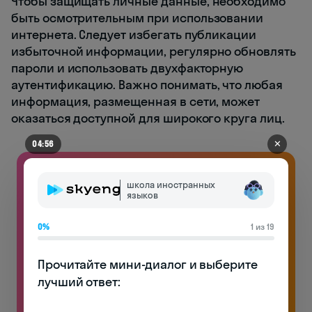
Чтобы защищать личные данные, необходимо
быть осмотрительным при использовании
интернета. Следует избегать публикации
избыточной информации, регулярно обновлять
пароли и использовать двухфакторную
аутентификацию. Важно понимать, что любая
информация, размещенная в сети, может
оказаться доступной для широкого круга лиц.
✕
04:56
школа иностранных
языков
0%
1 из 19
Прочитайте мини-диалог и выберите 
лучший ответ:
