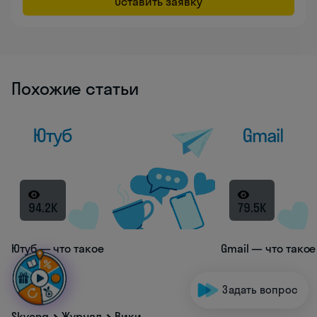
Оставить заявку
Похожие статьи
94.2K
79.5K
Ютуб — что такое
Gmail — что такое
Задать вопрос
Skyeng
Журнал
Вики