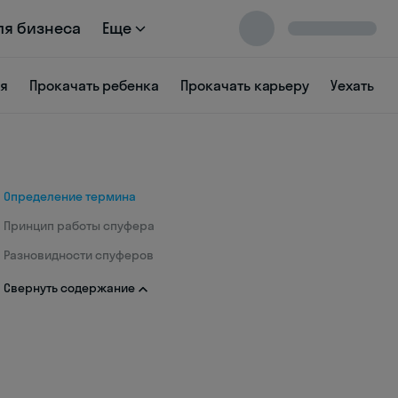
ля бизнеса
Еще
ся
Прокачать ребенка
Прокачать карьеру
Уехать
Определение термина
Принцип работы спуфера
Разновидности спуферов
Свернуть содержание