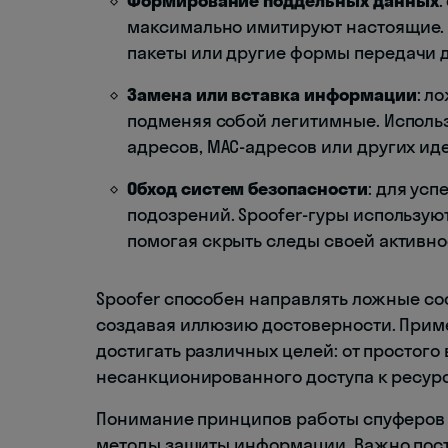
Формирование поддельных данных
максимально имитируют настоящие. Э
пакеты или другие формы передачи 
Замена или вставка информации
: л
подменяя собой легитимные. Использ
адресов, MAC-адресов или других ид
Обход систем безопасности
: для ус
подозрений. Spoofer-гуры использу
помогая скрыть следы своей активн
Spoofer способен направлять ложные с
создавая иллюзию достоверности. Прим
достигать различных целей: от простого
несанкционированного доступа к ресур
Понимание принципов работы спуферов 
методы защиты информации. Важно пос