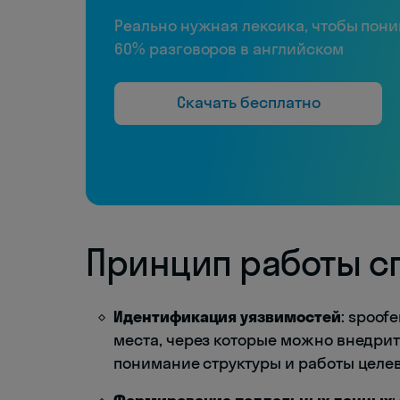
Реально нужная лексика, чтобы пон
60% разговоров в английском
Скачать бесплатно
Принцип работы с
Идентификация уязвимостей
: spoof
места, через которые можно внедри
понимание структуры и работы целе