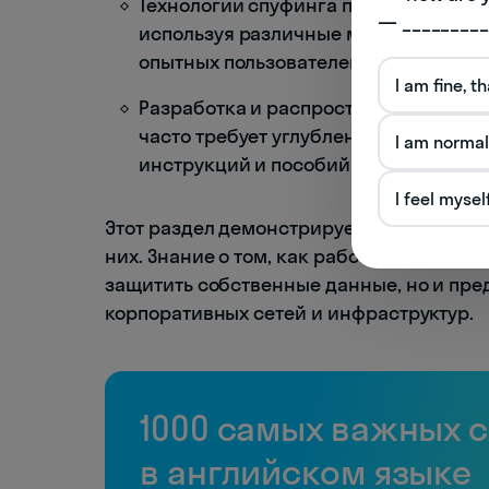
Технологии спуфинга помогают зло
— _________
используя различные методы поддел
опытных пользователей и системы з
I am fine, t
Разработка и распространение устр
часто требует углубленных знаний, 
I am normal
инструкций и пособий от различных 
I feel mysel
Этот раздел демонстрирует важность п
них. Знание о том, как работают эти ин
защитить собственные данные, но и пре
корпоративных сетей и инфраструктур.
1000 самых важных 
в английском языке