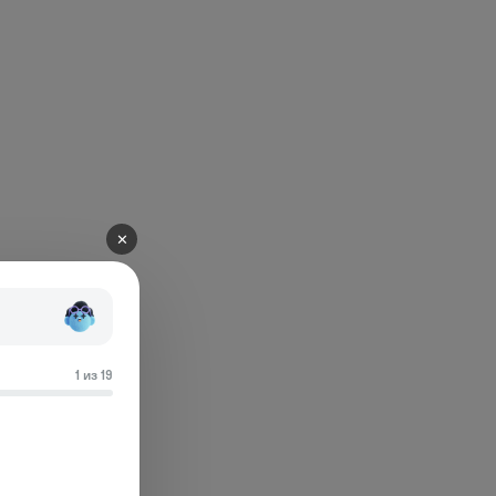
✕
1 из 19