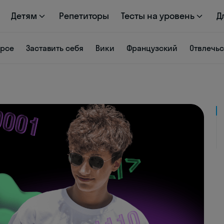
Детям
Репетиторы
Тесты на уровень
Д
урсе
Заставить себя
Вики
Французский
Отвлечь