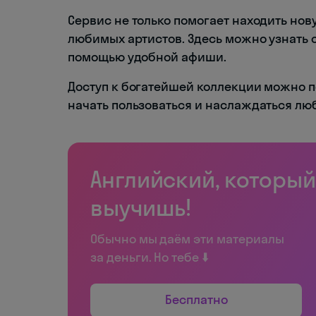
Сервис не только помогает находить нов
любимых артистов. Здесь можно узнать 
помощью удобной афиши.
Доступ к богатейшей коллекции можно по
начать пользоваться и наслаждаться лю
Английский, который
выучишь!
Обычно мы даём эти материалы
за деньги. Но тебе ⬇️
Бесплатно