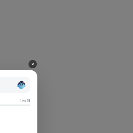
✕
1 из 19