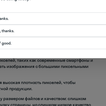
 особенно важно для экранов с высокой
ины изображения к его высоте. Разные
hanks.
омпьютеры или телевизоры, могут иметь разные
жет влиять на отображение графики.
, thanks.
f good.
зависит от назначения и способа её
икселей, таких как современные смартфоны и
вать изображения с большими пиксельными
я высокая плотность пикселей, чтобы
тной продукции.
у размером файлов и качеством: слишком
узку страницы, но слишком низкое качество