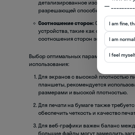
детализированное изображение, что
— _________
разрешающей способностью.
Соотношение сторон:
Отношение шир
I am fine, t
устройства, такие как смартфоны, к
соотношения сторон экранов, что мо
I am normal
I feel mysel
Выбор оптимальных параметров графики 
использования:
Для экранов с высокой плотностью п
планшеты, рекомендуется использо
размерами и высокой плотностью.
Для печати на бумаге также требуетс
обеспечить четкость и качество печа
Для веб-графики важен баланс межд
большие файлы могут замедлить загр