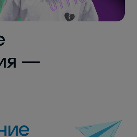
е
ия —