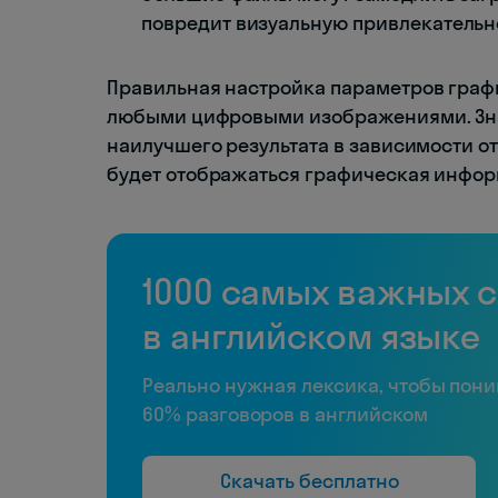
повредит визуальную привлекательн
Правильная настройка параметров графи
любыми цифровыми изображениями. Знан
наилучшего результата в зависимости от
будет отображаться графическая инфор
1000 самых важных 
в английском языке
Реально нужная лексика, чтобы пон
60% разговоров в английском
Скачать бесплатно