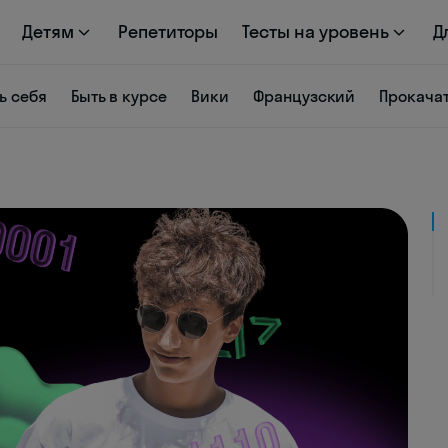
Детям
Репетиторы
Тесты на уровень
Д
ь себя
Быть в курсе
Вики
Французский
Прокача