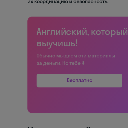
их координацию и безопасность.
Английский, который
выучишь!
Обычно мы даём эти материалы
за деньги. Но тебе ⬇️
Бесплатно