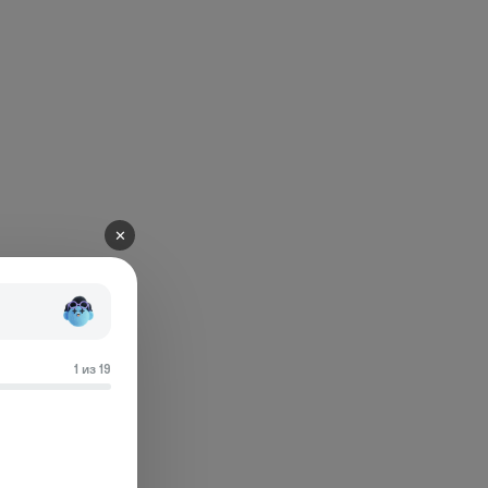
✕
1 из 19