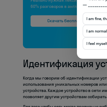
Реально нужная лексика, чтобы пон
— _________
60% разговоров в английском
I am fine, t
Скачать бесплатно
I am normal
I feel mysel
Идентификация уст
Когда мы говорим об идентификации уст
использования уникальных номеров или
устройства. Каждое устройство в сети 
позволяет другим устройствам собират
Для того чтобы сеть могла правильно ра