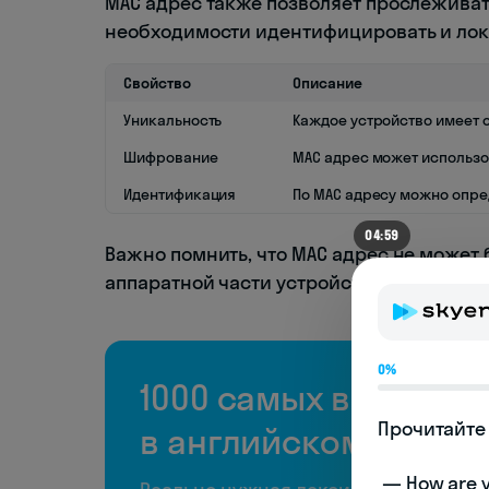
МАС адрес также позволяет прослеживат
необходимости идентифицировать и лока
Свойство
Описание
Уникальность
Каждое устройство имеет 
Шифрование
МАС адрес может использо
Идентификация
По МАС адресу можно опред
04:59
Важно помнить, что МАС адрес не может
аппаратной части устройства.
0%
1000 самых важных 
Прочитайте 
в английском языке
 — How are you doing today? 
