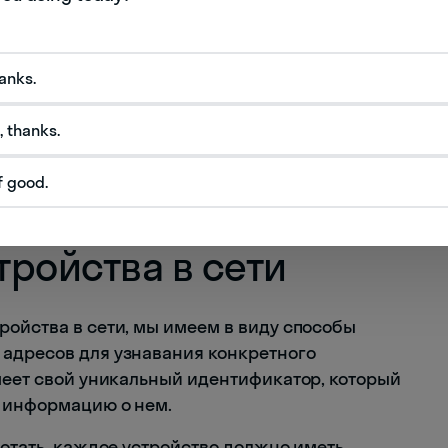
имать
hanks.
, thanks.
f good.
ройства в сети
ройства в сети, мы имеем в виду способы
 адресов для узнавания конкретного
имеет свой уникальный идентификатор, который
ь информацию о нем.
ботать, каждое устройство должно иметь