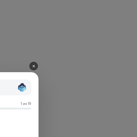
✕
1 из 19