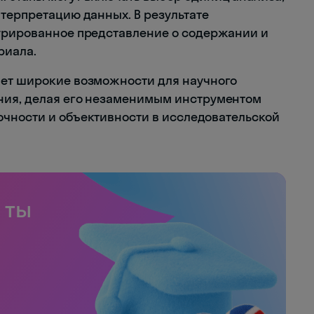
нтерпретацию данных. В результате
турированное представление о содержании и
риала.
ает широкие возможности для научного
ния, делая его незаменимым инструментом
точности и объективности в исследовательской
 ты