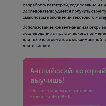
разработку категорий, кодирование и и
исследователю удается получить струк
смысловом наполнении текстового мате
Использование контент-анализа открыв
исследования и практического примене
для тех, кто стремится к максимальной 
деятельности.
Английский, который
выучишь!
Обычно мы даём эти материалы
за деньги. Но тебе ⬇️