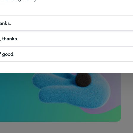
hanks.
слов
, thanks.
f good.
имать