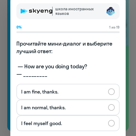
школа иностранных
языков
0%
1 из 19
Прочитайте мини-диалог и выберите 
лучший ответ:

Видеоуроки
 — How are you doing today? 

по произношению
— _________
с носителями!
I am fine, thanks.
Узнаете особенности английской фонетики
и начнёте понимать носителей!
I am normal, thanks.
Бесплатно
I feel myself good.