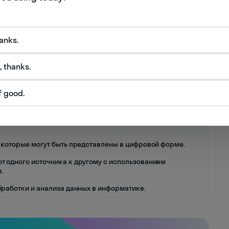
едования являются методы и алгоритмы,
hanks.
. Это включает в себя алгоритмическую
защиту данных.
, thanks.
чительно повышает эффективность
 их безопасности и производительности.
f good.
 которые могут быть представлены в цифровой форме.
т одного источника к другому с использованием
.
бработки и анализа данных в информатике.