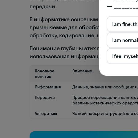
— _________
передачи.
В информатике основным объектом иссл
I am fine, t
применяемые для обработки информации
обработку, кодирование, шифрование и 
I am normal
Понимание глубины этих процессов зна
использования информационных систем,
I feel mysel
Основное
Описание
понятие
Информация
Данные, знание или сообщения,
Передача
Процесс перемещения данных о
различных технических средств
Алгоритмы
Четкий набор инструкций для о