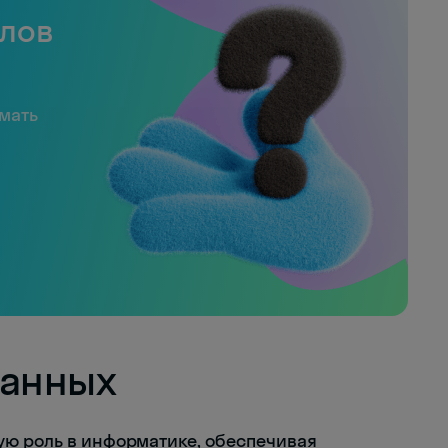
слов
имать
данных
ую роль в информатике, обеспечивая