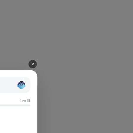
✕
1 из 19