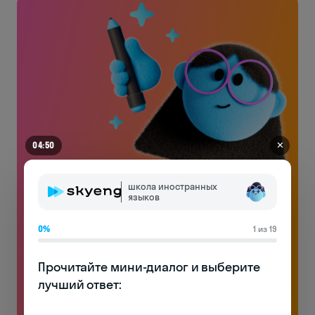
✕
04:44
школа иностранных
языков
Английский на чемоданах
0%
1 из 19
Без воды и духоты: только реально полезная
лексика и много практики
Прочитайте мини-диалог и выберите 
лучший ответ:

Бесплатно