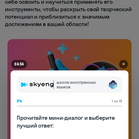
себе освоить и научиться применять его
инструменты, чтобы раскрыть свой творческий
потенциал и приблизиться к значимым
достижениям в вашей области!
✕
04:48
школа иностранных
языков
0%
1 из 19
Прочитайте мини-диалог и выберите 
лучший ответ:

Английский на чемоданах