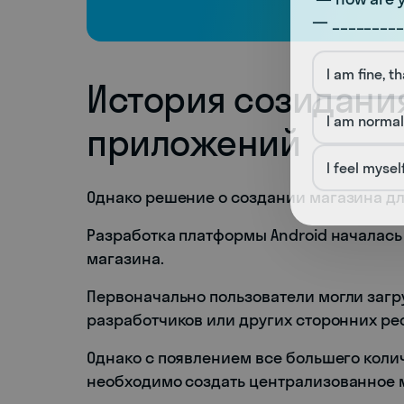
— _________
I am fine, t
История созидани
I am normal
приложений
I feel mysel
Однако решение о создании магазина дл
Разработка платформы Android началась 
магазина.
Первоначально пользователи могли заг
разработчиков или других сторонних ре
Однако с появлением все большего колич
необходимо создать централизованное м