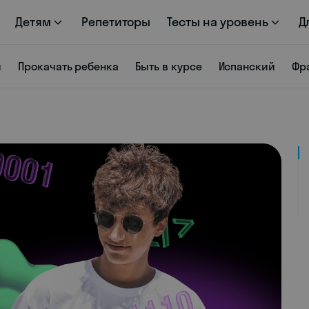
Детям
Репетиторы
Тесты на уровень
Д
я
Прокачать ребенка
Быть в курсе
Испанский
Фр