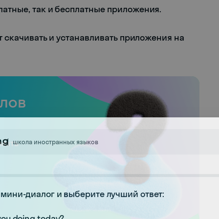
 платные, так и бесплатные приложения.
ут скачивать и устанавливать приложения на
слов
школа иностранных языков
имать
мини-диалог и выберите лучший ответ:
