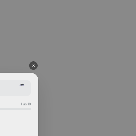
✕
1 из 19