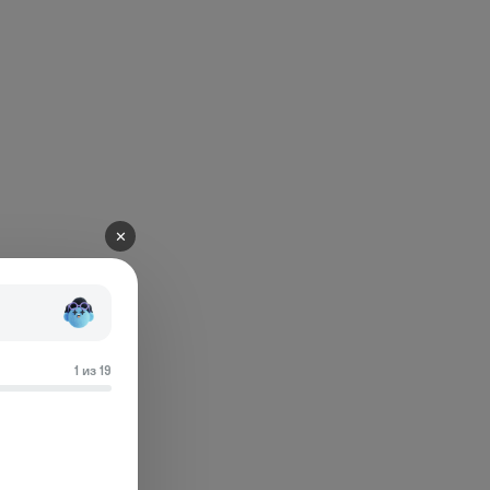
✕
1 из 19