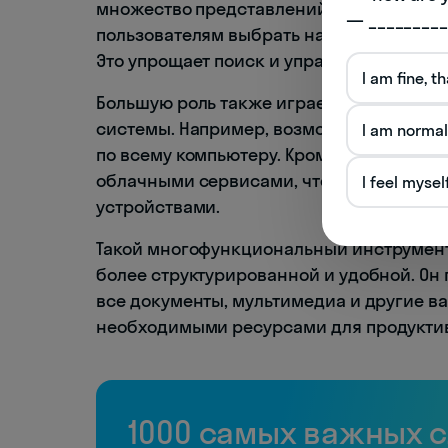
множество представлений, таких как ико
— _________
пользователям выбрать наиболее удобн
Это упрощает поиск и управление данны
I am fine, t
Большую роль также играет интеграция 
системы. Например, возможность использ
I am normal
по всему компьютеру. Кроме того, польз
облачными сервисами, что упрощает о
I feel mysel
устройствами.
Такой многофункциональный инструмент, 
более структурированной и удобной. Он
все документы, мультимедиа и другие в
необходимыми ресурсами для продукти
1000 самых важных 