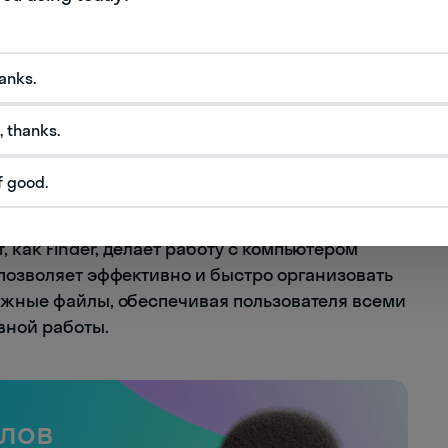
нки, списки, колонки и галереи, позволяя
ый способ организации отображения файлов.
ми.
hanks.
Finder с другими элементами операционной
овать Spotlight для быстрого поиска файлов
, thanks.
ователи могут синхронизировать данные с
бмен файлами между различными
f good.
как Finder, делает работу с компьютером
 позволяет эффективно и быстро организовать
ажные файлы, обеспечивая пользователя всеми
вной работы.
слов