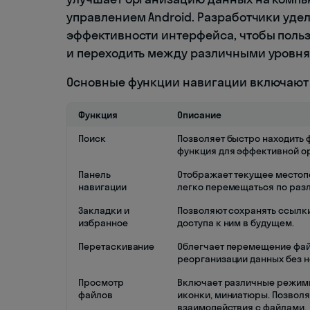
управлением Android. Разработчики уде
эффективности интерфейса, чтобы поль
и переходить между различными уровня
Основные функции навигации включают 
Функция
Описание
Поиск
Позволяет быстро находить ф
функция для эффективной ор
Панель
Отображает текущее местоп
навигации
легко перемещаться по раз
Закладки и
Позволяют сохранять ссылки
избранное
доступа к ним в будущем.
Перетаскивание
Облегчает перемещение фай
реорганизации данных без н
Просмотр
Включает различные режимы
файлов
иконки, миниатюры. Позволя
взаимодействия с файлами.