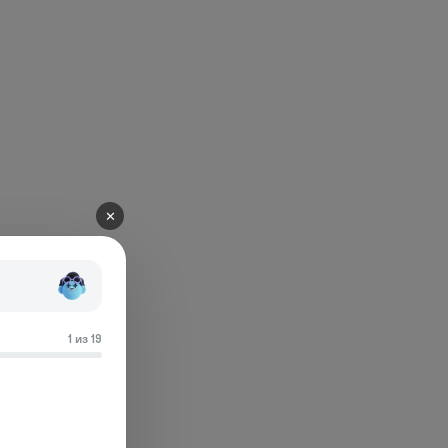
✕
1 из 19