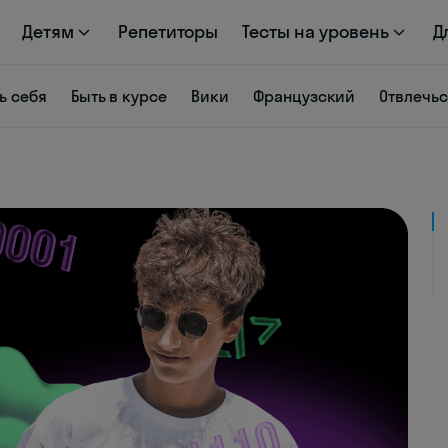
Детям
Репетиторы
Тесты на уровень
Д
ь себя
Быть в курсе
Вики
Французский
Отвлечь