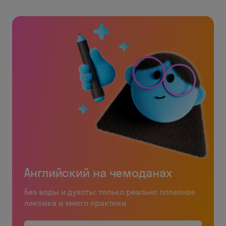
Английский на чемоданах
Без воды и духоты: только реально полезная
лексика и много практики