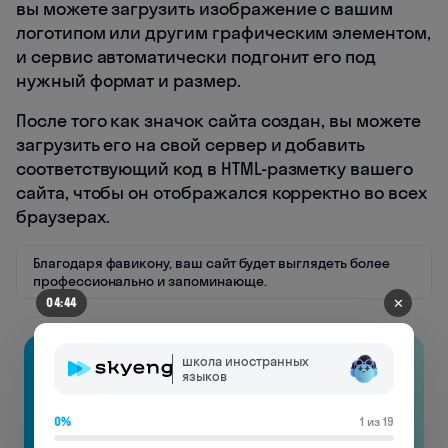
вы можете загрузить изображение с вашим
логотипом или другим графическим элементом,
и сервис автоматически подгонит его под
нужный формат и размер.
После того как значок сайта создан, вы можете
загрузить его на свой сервер и добавить
соответствующий код в HTML-разметку вашего
сайта, чтобы он отображался корректно во всех
браузерах.
Благодаря фавикону, ваш сайт будет выглядеть более
профессионально и запоминающе.
✕
04:44
школа иностранных
языков
0%
1 из 19