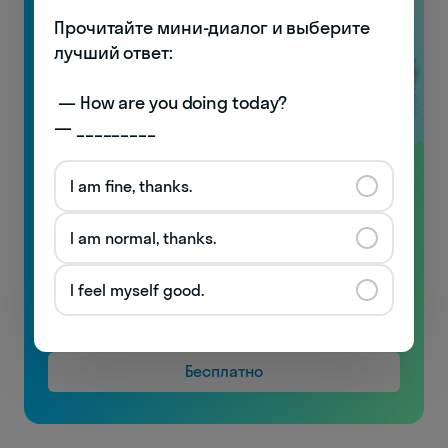
Прочитайте мини-диалог и выберите 
лучший ответ:

 — How are you doing today? 

— _________
I am fine, thanks.
Видеоуроки
по произношению
I am normal, thanks.
с носителями!
I feel myself good.
Узнаете особенности английской фонетики
и начнёте понимать носителей!
Бесплатно