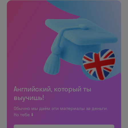
Английский, который ты
выучишь!
Обычно мы даём эти материалы за деньги.
Но тебе ⬇️