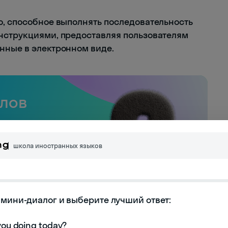
во, способное выполнять последовательность
нструкциями, предоставляя пользователям
нные в электронном виде.
слов
имать
школа иностранных языков
мини-диалог и выберите лучший ответ:
