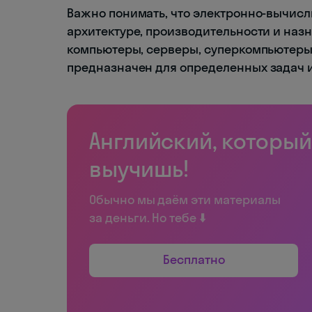
Важно понимать, что электронно-вычис
архитектуре, производительности и на
компьютеры, серверы, суперкомпьютеры 
предназначен для определенных задач 
Английский, который
выучишь!
Обычно мы даём эти материалы
за деньги. Но тебе ⬇️
Бесплатно