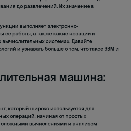
вания до развлечений. Их значение в
функции выполняет электронно-
 ее работы, а также какие новации и
х вычислительных системах. Давайте
огий и узнавать больше о том, что такое ЭВМ и
лительная машина:
т, который широко используется для
ых операций, начиная от простых
я сложными вычислениями и анализом