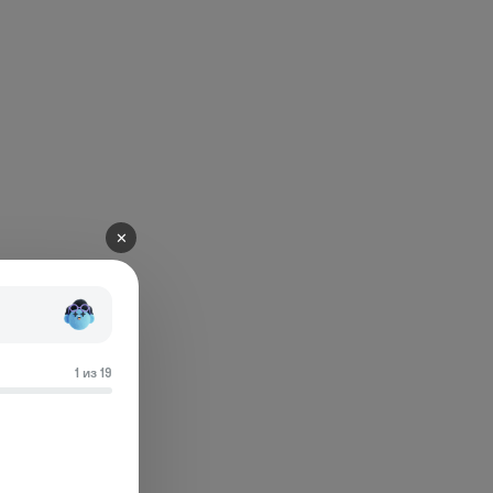
✕
1 из 19