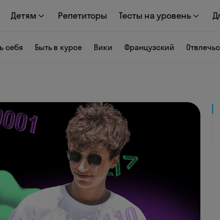
Детям
Репетиторы
Тесты на уровень
Д
ь себя
Быть в курсе
Вики
Французский
Отвлечь