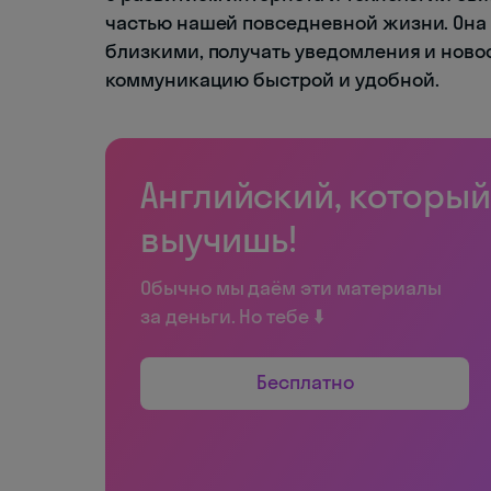
частью нашей повседневной жизни. Она 
близкими, получать уведомления и новос
коммуникацию быстрой и удобной.
Английский, который
выучишь!
Обычно мы даём эти материалы
за деньги. Но тебе ⬇️
Бесплатно