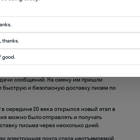
hanks.
хождение и развитие технологии передачи
, thanks.
истема обмена информацией через написанные
олучать письма по адресам получателей, имеет
f good.
олюции.
х дней, когда люди использовали голубей,
едачи сообщений. На смену им пришли
 быструю и безопасную доставку писем по
)
в середине 20 века открылся новый этап в
ния можно было отправлять и получать
ставку письма через несколько дней.
язи электронная почта стала неотъемлемой