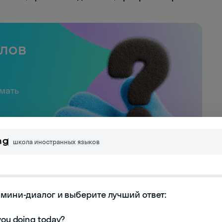
слов
имать
школа иностранных языков
мини-диалог и выберите лучший ответ:

 и эволюция