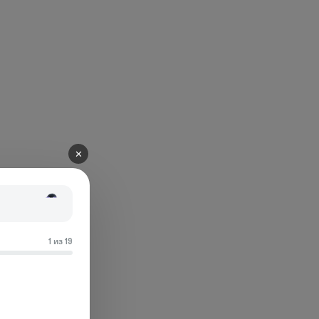
✕
1 из 19