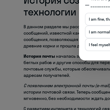
— _________
технологии почты
I am fine, t
В данном разделе мы рассмотрим проис
I am normal
сообщений, известной как почта. Эта с
сообщения, позволяющая передавать и п
I feel mysel
древние корни и прошла долгий путь эв
История почты
началась задолго до наши
беглых рабов и другие способы для пер
почтовые службы, которые обеспечивали
адресам получателей.
С появлением электронной почты (e-mail
истории почтовой связи. Теперь сообще
мгновенно, без необходимости ждать до
С развитием интернета и технологий св