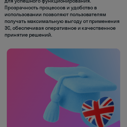
для успешного функционирования.
Прозрачность процессов и удобство в
использовании позволяют пользователям
получать максимальную выгоду от применения
ЭС, обеспечивая оперативное и качественное
принятие решений.