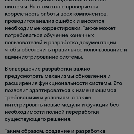
системы. На этом этапе проверяется
корректность работы всех компонентов,
проводится анализ ошибок и вносятся
необходимые корректировки. Также может
потребоваться обучение конечных
пользователей и разработка документации,
чтобы обеспечить правильное использование и
администрирование системы.
В завершение разработки важно
предусмотреть механизмы обновления и
расширения функциональности системы. Это
позволит адаптироваться к изменяющимся
требованиям и условиям, а также
интегрировать новые модули и функции без
необходимости полной переработки
существующего решения.
Таким образом, создание и разработка