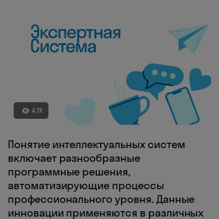
4.7K
Понятие интеллектуальных систем
включает разнообразные
программные решения,
автоматизирующие процессы
профессионального уровня. Данные
инновации применяются в различных