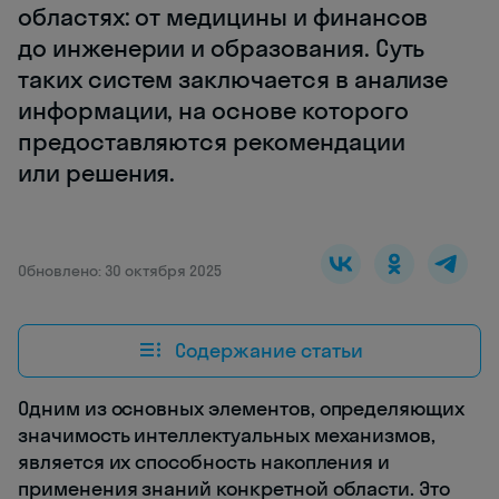
областях: от медицины и финансов
до инженерии и образования. Суть
таких систем заключается в анализе
информации, на основе которого
предоставляются рекомендации
или решения.
Обновлено: 30 октября 2025
Содержание статьи
Одним из основных элементов, определяющих
значимость интеллектуальных механизмов,
является их способность накопления и
применения знаний конкретной области. Это