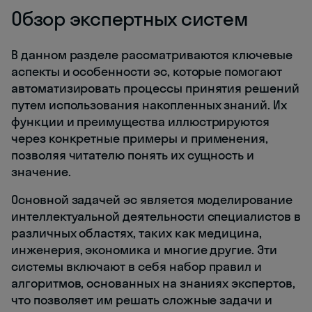
Обзор экспертных систем
В данном разделе рассматриваются ключевые
аспекты и особенности эс, которые помогают
автоматизировать процессы принятия решений
путем использования накопленных знаний. Их
функции и преимущества иллюстрируются
через конкретные примеры и применения,
позволяя читателю понять их сущность и
значение.
Основной задачей эс является моделирование
интеллектуальной деятельности специалистов в
различных областях, таких как медицина,
инженерия, экономика и многие другие. Эти
системы включают в себя набор правил и
алгоритмов, основанных на знаниях экспертов,
что позволяет им решать сложные задачи и