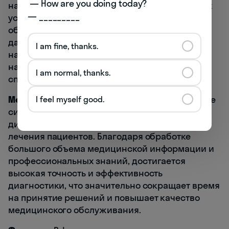
 — How are you doing today? 

находят своё использование в разнообразных
— _________
условиях, где необходимо принимать
обоснованные решения на основе анализа
данных и накопленных знаний. Основными
I am fine, thanks.
направлениями их внедрения становятся
наиболее сложные и требующие
I am normal, thanks.
специализированного подхода задачи.
Медицина:
В медицинской практике эталонные
I feel myself good.
системы помогают врачам ставить точные
диагнозы и предлагать оптимальные схемы
лечения пациентов. Благодаря обработке
большого объема медицинской информации и
профессиональных знаний, достигается
высокая точность и эффективность
диагностики, что значительно сокращает время
на принятие решений и повышает качество
медицинского обслуживания.