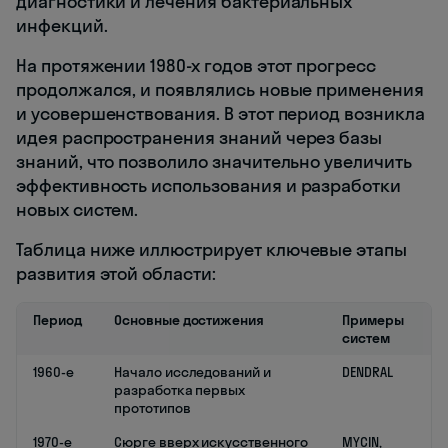
диагностики и лечения бактериальных
инфекций.
На протяжении 1980-х годов этот прогресс
продолжался, и появлялись новые применения
и усовершенствования. В этот период возникла
идея распространения знаний через базы
знаний, что позволило значительно увеличить
эффективность использования и разработки
новых систем.
Таблица ниже иллюстрирует ключевые этапы
развития этой области:
Период
Основные достижения
Примеры
систем
1960-е
Начало исследований и
DENDRAL
разработка первых
прототипов
1970-е
Сюрге вверх искусственного
MYCIN,