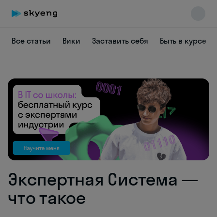
Все статьи
Вики
Заставить себя
Быть в курсе
Skyeng Chat
online
Экспертная Система —
что такое