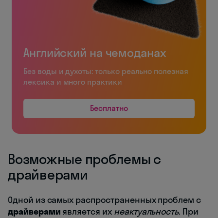
Английский на чемоданах
Без воды и духоты: только реально полезная
лексика и много практики
Бесплатно
Возможные проблемы с
драйверами
Одной из самых распространенных проблем с
драйверами
является их
неактуальность
. При