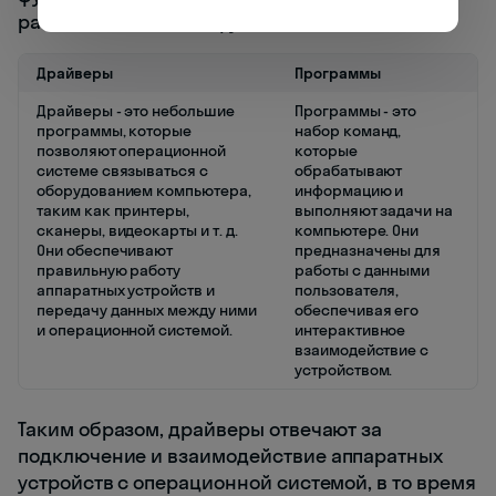
различные задачи и функции.
Драйверы
Программы
Драйверы - это небольшие
Программы - это
программы, которые
набор команд,
позволяют операционной
которые
системе связываться с
обрабатывают
оборудованием компьютера,
информацию и
таким как принтеры,
выполняют задачи на
сканеры, видеокарты и т. д.
компьютере. Они
Они обеспечивают
предназначены для
правильную работу
работы с данными
аппаратных устройств и
пользователя,
передачу данных между ними
обеспечивая его
и операционной системой.
интерактивное
взаимодействие с
устройством.
Таким образом, драйверы отвечают за
подключение и взаимодействие аппаратных
устройств с операционной системой, в то время