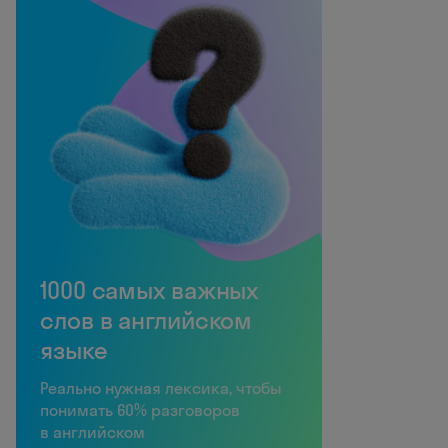
1000 самых важных
слов в английском
языке
Реально нужная лексика, чтобы
понимать 60% разговоров
в английском