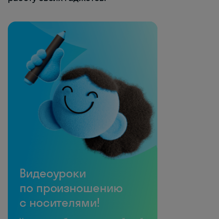
Видеоуроки
по произношению
с носителями!