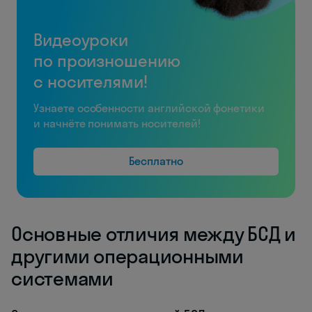
Видеоуроки
по произношению
с носителями!
Узнаете особенности английской фонетики
и начнёте понимать носителей!
Бесплатно
Основные отличия между БСД и
другими операционными
системами