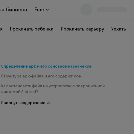
ля бизнеса
Еще
ся
Прокачать ребенка
Прокачать карьеру
Уехать
Определение apk и его основное назначение
Структура apk-файла и его содержимое
Как установить файл на устройстве с операционной
системой Android?
Свернуть содержание