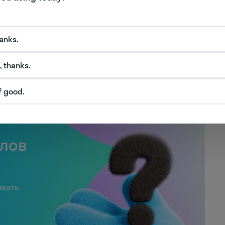
 к дополнительным функциям и настройкам,
d.
 источников, включая официальные магазины
hanks.
 ресурсы. Важно помнить, что загрузка APK-
 представлять угрозу безопасности
, thanks.
ользовать только проверенные и доверенные
f good.
слов
имать