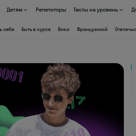
Детям
Репетиторы
Тесты на уровень
Д
ь себя
Быть в курсе
Вики
Французский
Отвлечь