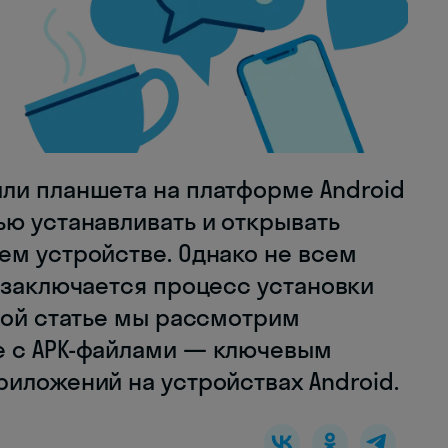
ли планшета на платформе Android
ью устанавливать и открывать
ем устройстве. Однако не всем
 заключается процесс установки
ной статье мы рассмотрим
е с APK-файлами — ключевым
иложений на устройствах Android.