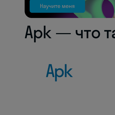
Apk — что т