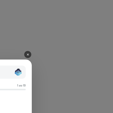
✕
1 из 19