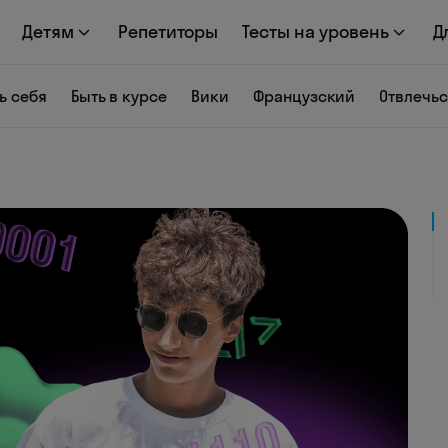
Детям
Репетиторы
Тесты на уровень
Д
ь себя
Быть в курсе
Вики
Французский
Отвлечь