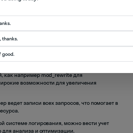
висимо от посетителей сайта.
б-технологии и работает на различных
hanks.
я конфигурацией сервера применяются
елям сайтов тонко настраивать работу сервиса
, thanks.
f good.
урации – httpd.conf позволяет детально
ы работы сервера.
, как например mod_rewrite для
широкие возможности для увеличения
р ведет записи всех запросов, что помогает в
есурса.
ой системе логирования, можно вести учет
о для анализа и оптимизации.