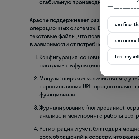
стабильную производительность неза
— _________
Apache поддерживает разнообразные ве
I am fine, t
операционных системах. Для управлени
текстовые файлы, что позволяет обладат
I am normal
в зависимости от потребностей.
I feel mysel
Конфигурация: основной файл конфиг
настраивать функционал и параметр
Модули: широкое количество модулей
переписывания URL, предоставляет 
функционала.
Журналирование (логирование): серве
анализе и мониторинге работы веб-р
Регистрация и учет: благодаря мощн
всех обращений к серверу, что важн