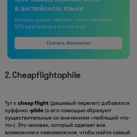
в английском языке
Реально нужная лексика, чтобы понимать
60% разговоров в английском
Скачать бесплатно
2. Сheapflightophile
Тут к
cheap flight
(дешевый перелет) добавился
суффикс
-phile
(с его помощью образуют
существительные со значением «любящий что-
то»). Это человек, который сделает все
возможное и невозможное, чтобы найти самый