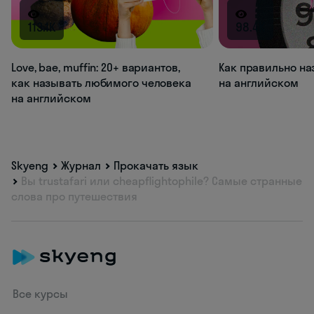
113.1K
98.4K
Love, bae, muffin: 20+ вариантов,
Как правильно на
как называть любимого человека
на английском
на английском
Skyeng
Журнал
Прокачать язык
Вы trustafari или cheapflightophile? Самые странные
слова про путешествия
Все курсы