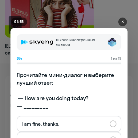
✕
04:56
3K
школа иностранных
языков
IELTS Speaking: что говорить, если
сказать нечего
0%
1 из 19
Прочитайте мини-диалог и выберите 
лучший ответ:

Познакомьтесь
со школой бесплатно
 — How are you doing today? 

— _________
Премиум
I am fine, thanks.