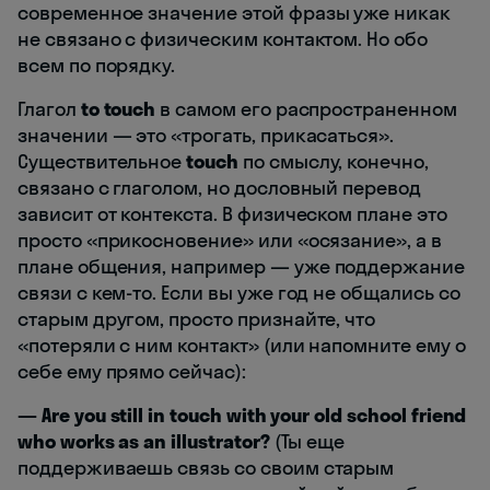
современное значение этой фразы уже никак
не связано с физическим контактом. Но обо
всем по порядку.
Глагол
to touch
в самом его распространенном
значении — это «трогать, прикасаться».
Существительное
touch
по смыслу, конечно,
связано с глаголом, но дословный перевод
зависит от контекста. В физическом плане это
просто «прикосновение» или «осязание», а в
плане общения, например — уже поддержание
связи с кем-то. Если вы уже год не общались со
старым другом, просто признайте, что
«потеряли с ним контакт» (или напомните ему о
себе ему прямо сейчас):
— Are you still in touch with your old school friend
who works as an illustrator?
(Ты еще
поддерживаешь связь со своим старым