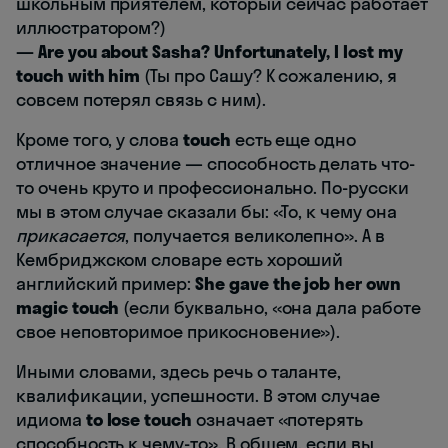
школьным приятелем, который сейчас работает
иллюстратором?)
— Are you about Sasha? Unfortunately, I lost my
touch with him
(Ты про Сашу? К сожалению, я
совсем потерял связь с ним).
Кроме того, у слова
touch
есть еще одно
отличное значение — способность делать что-
то очень круто и профессионально. По-русски
мы в этом случае сказали бы: «То, к чему она
прикасается
, получается великолепно». А в
Кембриджском словаре есть хороший
английский пример:
She gave the job her own
magic touch
(если буквально, «она дала работе
свое неповторимое прикосновение»).
Иными словами, здесь речь о таланте,
квалификации, успешности. В этом случае
идиома
to lose touch
означает «потерять
способность к чему-то». В общем, если вы