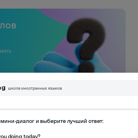
слов
имать
школа иностранных языков
мини-диалог и выберите лучший ответ:

т техподдрежки из