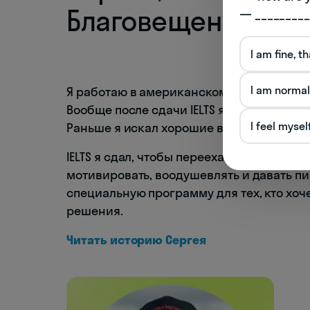
Благовещенска
— _________
I am fine, t
I am normal
Я работаю в американском медицинском 
Вообще после сдачи IELTS я стал получа
I feel mysel
Раньше я искал хорошие вакансии, а теп
IELTS я сдал, чтобы переехать в Канаду. Я
мотивировать, воодушевлять и давать пи
специальную программу для тех, кто хоч
решения.
Читать историю Сергея