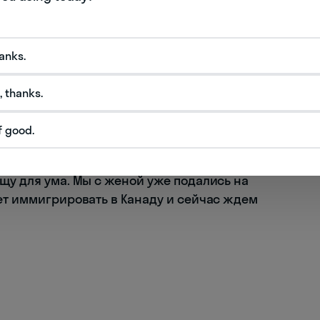
hanks.
, thanks.
стартапе: консультирую клиентов по телефону.
ть много интересных предложений по работе.
f good.
ерь рекрутеры ищут меня.
 хочу жить в месте, которое будет меня
щу для ума. Мы с женой уже подались на
ет иммигрировать в Канаду и сейчас ждем