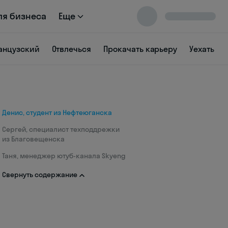
ля бизнеса
Еще
анцузский
Отвлечься
Прокачать карьеру
Уехать
Денис, студент из Нефтеюганска
Сергей, специалист техподдрежки
из Благовещенска
Таня, менеджер ютуб-канала Skyeng
Свернуть содержание