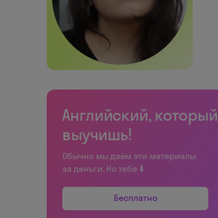
Английский, который
выучишь!
Обычно мы даём эти материалы
за деньги. Но тебе ⬇️
Бесплатно