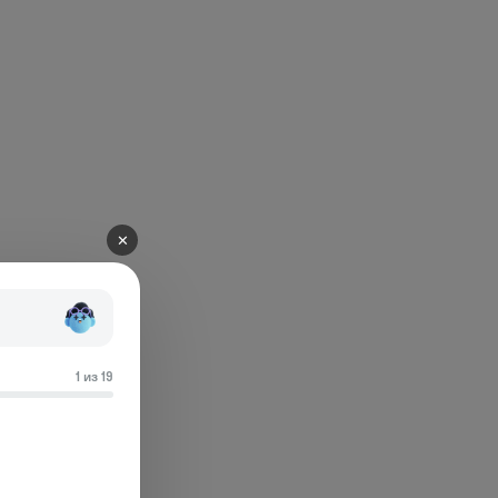
✕
1 из 19