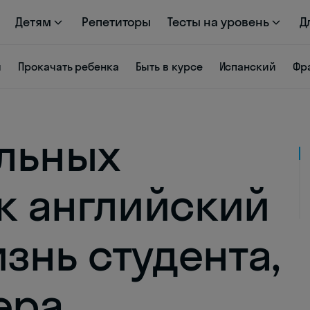
Детям
Репетиторы
Тесты на уровень
Д
я
Прокачать ребенка
Быть в курсе
Испанский
Фр
льных
ак английский
знь студента,
ера