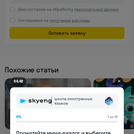
Даю согласие на обработку
персональных данных
Соглашаюсь на
получение рекламы
Оставить заявку
Похожие статьи
✕
04:49
школа иностранных
языков
0%
1 из 19
69K
66.5K
Прочитайте мини-диалог и выберите 