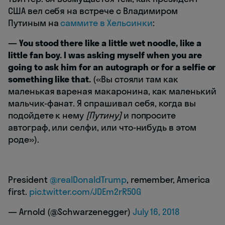
США вел себя на встрече с Владимиром
Путиным на
саммите в Хельсинки
:
— You stood there like a little wet noodle, like a
little fan boy. I was asking myself when you are
going to ask him for an autograph or for a selfie or
something like that.
(«Вы стояли там как
маленькая вареная макаронина, как маленький
мальчик-фанат. Я спрашивал себя, когда вы
подойдете к нему
[Путину]
и попросите
автограф, или селфи, или что-нибудь в этом
роде»).
President
@realDonaldTrump
, remember, America
first.
pic.twitter.com/JDEm2rR50G
— Arnold (@Schwarzenegger)
July 16, 2018