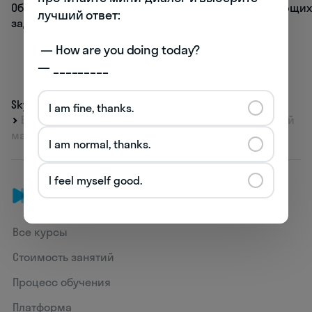
Обзор лучших нейросетей для всех
Топ развивающих
лучший ответ:

задач
для детей
 — How are you doing today? 

— _________
Skyeng
Журнал
Быть в курсе
I am fine, thanks.
Видео дня: Шварценеггер назвал Трампа «вареной
макарониной»
I am normal, thanks.
I feel myself good.
Все курсы
Стоимость занятий
Процесс обучения
Платформа