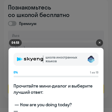
Познакомьтесь
со школой бесплатно
Премиум
✕
04:53
школа иностранных
языков
Даю согласие на обработку
персональных данных
0%
1 из 19
Соглашаюсь на
получение рекламы
Прочитайте мини-диалог и выберите 
Оставить заявку
лучший ответ:

 — How are you doing today? 

— _________