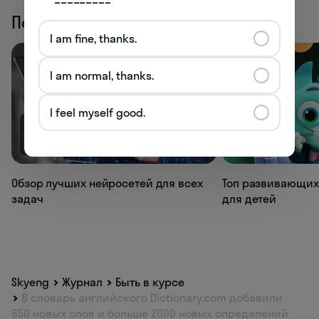
Похожие статьи
I am fine, thanks.
I am normal, thanks.
I feel myself good.
68.9K
66.3K
Обзор лучших нейросетей для всех
Топ развивающих
задач
для детей
Skyeng
Журнал
Быть в курсе
В словарь английского Dictionary.com добавили
650 новых слов и больше 2000 новых определений