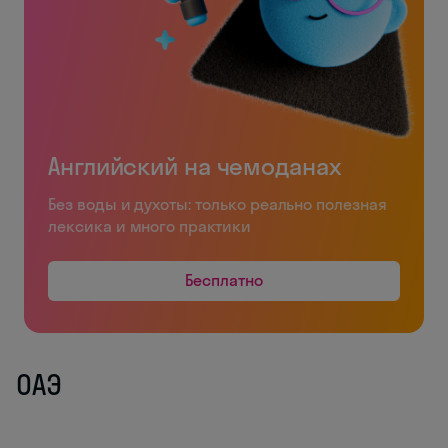
Английский на чемоданах
Без воды и духоты: только реально полезная
лексика и много практики
Бесплатно
ОАЭ