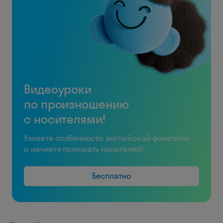
Видеоуроки
по произношению
с носителями!
Узнаете особенности английской фонетики
и начнёте понимать носителей!
Бесплатно