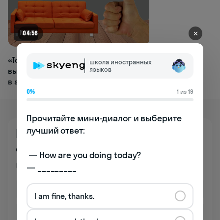
NEW
✕
04:56
«To bi able»: в Екатеринбурге
школа иностранных
языков
выпустили обои с ошибками
в английских словах
0%
1 из 19
Прочитайте мини-диалог и выберите 
лучший ответ:

Познакомьтесь
со школой бесплатно
 — How are you doing today? 

Премиум
— _________
I am fine, thanks.