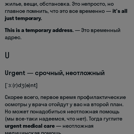
жилье, вещи, обстановка. Это непросто, но
главное помнить, что это все временно —
it's all
just temporary.
This is a temporary address.
— Это временный
адрес.
U
Urgent — срочный, неотложный
[ˈɜː(r)dʒ(ə)nt]
Скорее всего, первое время профилактические
осмотры у врача отойдут у вас на второй план.
Но может понадобиться неотложная помощь
(мы все-таки надеемся, что нет). Тогда гуглите
urgent medical care
—
неотложная
медицинская помощь.