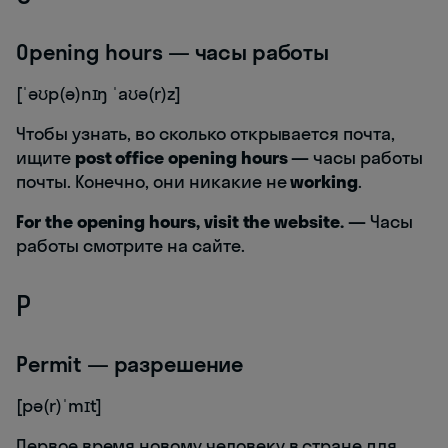
Opening hours — часы работы
[ˈəʊp(ə)nɪŋ ˈaʊə(r)z]
Чтобы узнать, во сколько открывается почта,
ищите
post office opening hours
—
часы работы
почты. Конечно, они никакие не
working
.
For the opening hours, visit the website.
—
Часы
работы смотрите на сайте.
P
Permit — разрешение
[pə(r)ˈmɪt]
Первое время новому человеку в стране для