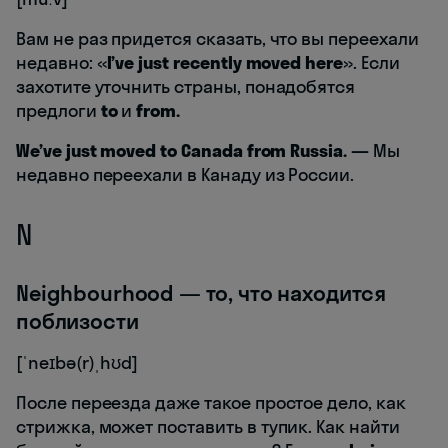
Вам не раз придется сказать, что вы переехали
недавно: «
I’ve just recently moved here
». Если
захотите уточнить страны, понадобятся
предлоги
to
и
from.
We’ve just moved to Canada from Russia.
—
Мы
недавно переехали в Канаду из России.
N
Neighbourhood — то, что находится
поблизости
[ˈneɪbə(r)ˌhʊd]
После переезда даже такое простое дело, как
стрижка, может поставить в тупик. Как найти