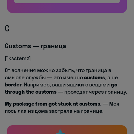
C
Customs — граница
[ˈkʌstəmz]
От волнения можно забыть, что граница в
смысле службы — это именно
customs
, а не
border
. Например, ваши ящики с вещами
go
through the customs
— проходят через границу.
My package from got stuck at customs.
—
Моя
посылка из дома застряла на границе.