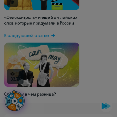
1K
«Фейсконтроль» и еще 5 английских
слов, которые придумали в России
К следующей статье
33.7K
Can и may в чем разница?