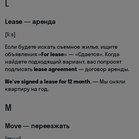
L
Lease — аренда
[liːs]
Если будете искать съемное жилье, ищите
объявления «
For lease
» — «Сдается». Когда
найдете подходящий вариант, вас попросят
подписать
lease agreement
— договор аренды.
We've signed a lease for 12 month.
—
Мы сняли
квартиру на год.
M
Move — переезжать
[muːv]