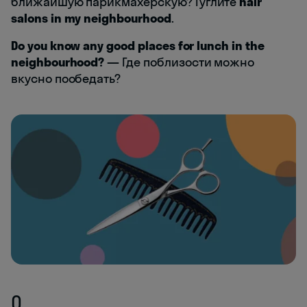
ближайшую парикмахерскую? Гуглите
hair
salons in my neighbourhood
.
Do you know any good places for lunch in the
neighbourhood?
—
Где поблизости можно
вкусно пообедать?
O