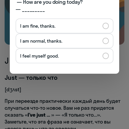
 — How are you doing today? 

— _________
I am fine, thanks.
I am normal, thanks.
I feel myself good.
J
Just — только что
[dʒʌst]
При переезде практически каждый день будет
случаться что-то новое. Вам не раз придется
сказать «
I’ve just …
» — «Я только что...».
Заметьте, что эта фраза не означает, что вы
«всего лишь» что-то сделали.