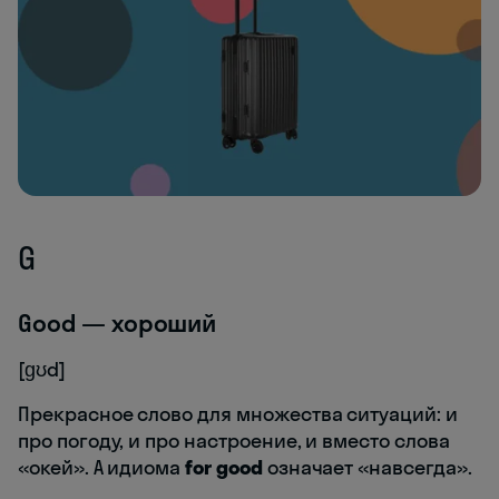
G
Good — хороший
[ɡʊd]
Прекрасное слово для множества ситуаций: и
про погоду, и про настроение, и вместо слова
«окей». А идиома
f
or good
означает «навсегда».