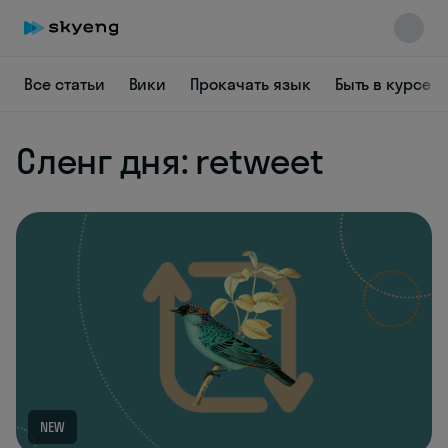
Все статьи
Вики
Прокачать язык
Быть в курсе
Сленг дня: retweet
Skyeng Chat
online
NEW