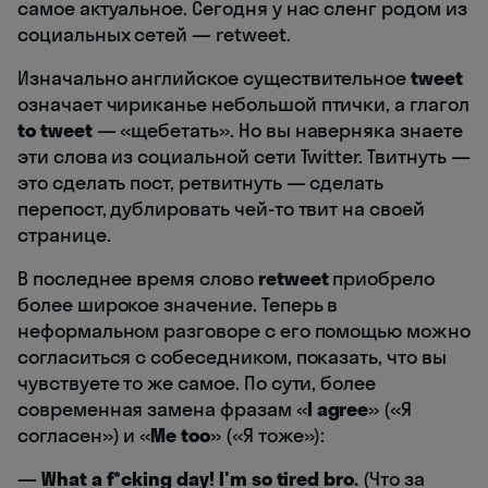
самое актуальное. Сегодня у нас сленг родом из
социальных сетей — retweet.
Изначально английское существительное
tweet
означает чириканье небольшой птички, а глагол
to tweet
— «щебетать». Но вы наверняка знаете
эти слова из социальной сети Twitter. Твитнуть —
это сделать пост, ретвитнуть — сделать
перепост, дублировать чей-то твит на своей
странице.
В последнее время слово
retweet
приобрело
более широкое значение. Теперь в
неформальном разговоре с его помощью можно
согласиться с собеседником, показать, что вы
чувствуете то же самое. По сути, более
современная замена фразам «
I agree
» («Я
согласен») и «
Me too
» («Я тоже»):
— What a f*cking day! I'm so tired bro.
(Что за