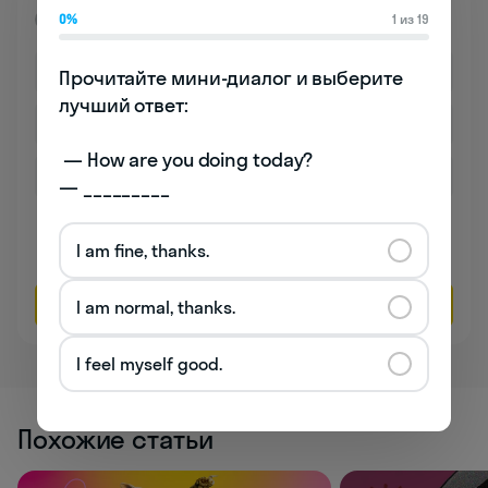
Премиум
0%
1 из 19
Прочитайте мини-диалог и выберите 
лучший ответ:

 — How are you doing today? 

— _________
Даю согласие на обработку
персональных данных
I am fine, thanks.
Соглашаюсь на
получение рекламы
Оставить заявку
I am normal, thanks.
I feel myself good.
Похожие статьи