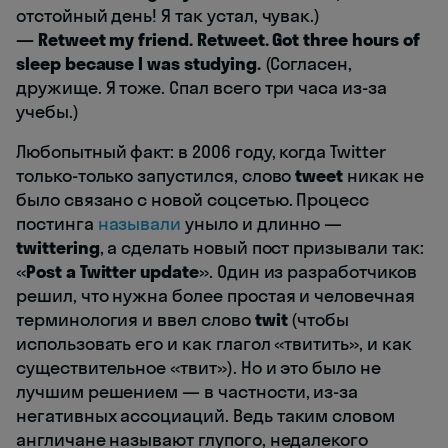
отстойный день! Я так устал, чувак.)
— Retweet my friend. Retweet. Got three hours of
sleep because I was studying.
(Согласен,
дружище. Я тоже. Спал всего три часа из-за
учебы.)
Любопытный факт: в 2006 году, когда Twitter
только-только запустился, слово
tweet
никак не
было связано с новой соцсетью. Процесс
постинга
называли
уныло и длинно —
twittering
, а сделать новый пост призывали так:
«
Post a Twitter update
». Один из разработчиков
решил, что нужна более простая и человечная
терминология и ввел слово
twit
(чтобы
использовать его и как глагол «твитить», и как
существительное «твит»). Но и это было не
лучшим решением — в частности, из-за
негативных ассоциаций. Ведь таким словом
англичане называют глупого, недалекого