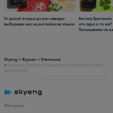
1182.6K
216K
От дикой ягодки до рок-звезды:
Англия, Британия
выбираем ник на английском языке
это одно и то же?
Показываем на к
Skyeng
Журнал
Отвлечься
Синдром Брайтона: как русские придумали свой
английский
Все курсы