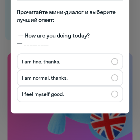
Прочитайте мини-диалог и выберите 
лучший ответ:

 — How are you doing today? 

— _________
I am fine, thanks.
I am normal, thanks.
I feel myself good.