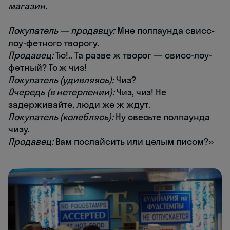
магазин.
Покупатель — продавцу:
Мне полпаунда свисс-
лоу-фетного творогу.
Продавец:
Тю!.. Та разве ж творог — свисс-лоу-
фетный? То ж чиз!
Покупатель (удивляясь):
Чиз?
Очередь (в нетерпении):
Чиз, чиз! Не
задерживайте, люди же ж ждут.
Покупатель (колеблясь):
Ну свесьте полпаунда
чизу.
Продавец:
Вам послайсить или целым писом?»