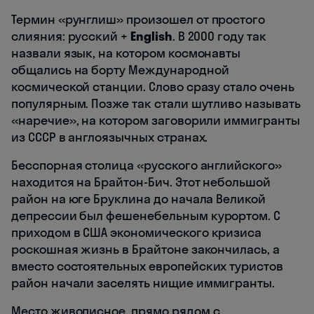
Термин «рунглиш» произошел от простого
слияния: русский +
English
. В 2000 году так
назвали язык, на котором космонавты
общались на борту Международной
космической станции. Слово сразу стало очень
популярным. Позже так стали шутливо называть
«наречие», на котором заговорили иммигранты
из СССР в англоязычных странах.
Бесспорная столица «русского английского»
находится на Брайтон-Бич. Этот небольшой
район на юге Бруклина до начала Великой
депрессии был фешенебельным курортом. С
приходом в США экономического кризиса
роскошная жизнь в Брайтоне закончилась, а
вместо состоятельных европейских туристов
район начали заселять нищие иммигранты.
Место живописное, прямо рядом с