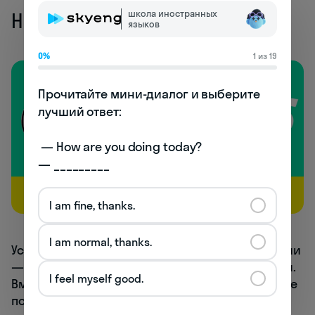
школа иностранных
Начинаем отдыхать
языков
0%
1 из 19
Прочитайте мини-диалог и выберите 
лучший ответ:

 — How are you doing today? 

— _________
I am fine, thanks.
I am normal, thanks.
Устроить сиесту посреди рабочего дня в России
— заманчивая, но сложная в реализации идея.
I feel myself good.
Вместо этого делимся инструментами, которые
помогут отдыхать так, чтобы не вредить