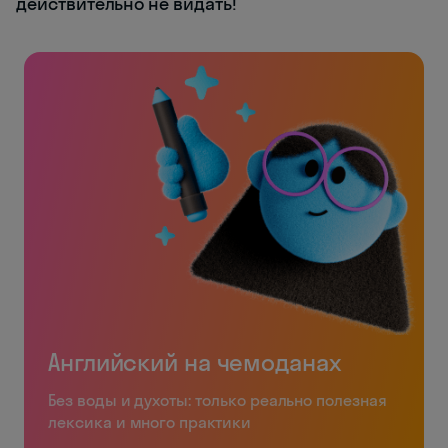
действительно не видать!
Английский на чемоданах
Без воды и духоты: только реально полезная
лексика и много практики