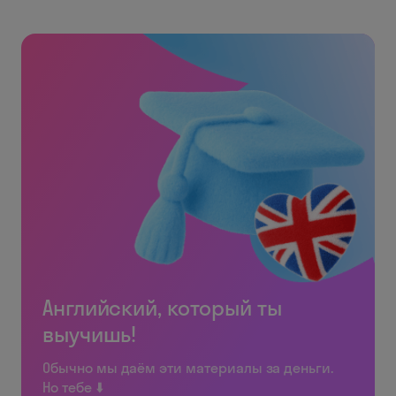
Английский, который ты
выучишь!
Обычно мы даём эти материалы за деньги.
Но тебе ⬇️