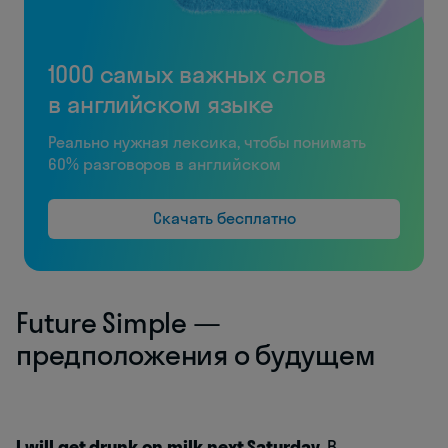
1000 самых важных слов
в английском языке
Реально нужная лексика, чтобы понимать
60% разговоров в английском
Скачать бесплатно
Future Simple —
предположения о будущем
I will get drunk on milk next Saturday.
В