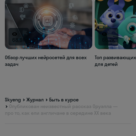
68.9K
66.2K
Обзор лучших нейросетей для всех
Топ развивающих
задач
для детей
Skyeng
Журнал
Быть в курсе
Опубликован неизвестный рассказ Оруэлла —
про то, как ели англичане в середине XX века