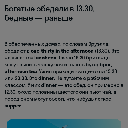
Богатые обедали в 13.30,
бедные — раньше
В обеспеченных домах, по словам Оруэлла,
обедают в
one-thirty in the afternoon
(13.30). Это
называется
luncheon
. Около 16.30 британцы
могут выпить чашку чая и съесть бутерброд —
afternoon tea
. Ужин приходится где-то на 19.30
или 20.00. Это
dinner
. Не путайте с рабочим
классом. У них
dinner
— это обед, он примерно в
12.30, около половины шестого они пьют чай, а
перед сном могут съесть что-нибудь легкое —
supper
.