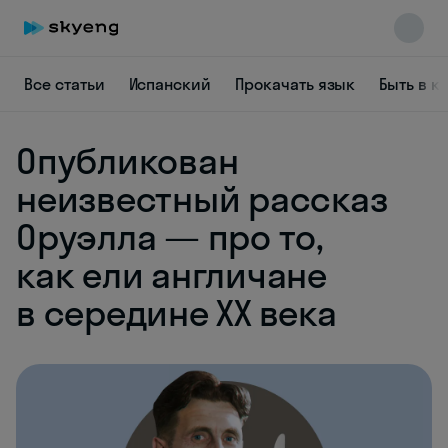
Все статьи
Испанский
Прокачать язык
Быть в к
Опубликован
неизвестный рассказ
Skyeng Chat
Оруэлла — про то,
online
как ели англичане
в середине XX века