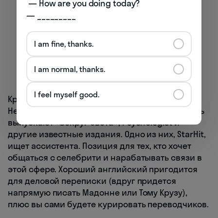
 — How are you doing today? 

— _________
I am fine, thanks.
I am normal, thanks.
I feel myself good.
Крупнейшее международное издательство
Heаrst Shkulev Media уже 20 лет на рынке. Здесь
выпускают «Вокруг Света», Psychologist и
другие известные издания. Одно из них, StarHit,
ищет ассистента. Позиция для тех, кто хочет
общаться с селебрити и нарабатывать связи в
этой сфере. Хороший английский пригодится
для деловой переписки (вдруг придется
напрямую писать Мадонне или Тому Крузу),
плюс вы сами будете курировать переводчиков.